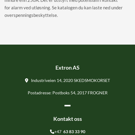
mindre enn 250A. Det er utstyrt med potensialfri kontakt
for alarm ved utløsning. Se katalogen du kan laste ned under
overspenningsbeskyttelse.
Extron AS
Industriveien 14, 2020 SKEDSMOKORSET

Postadresse: Postboks 54, 2017 FROGNER
Kontakt oss
+47
63 83 33 90
